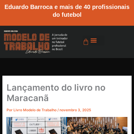
Ir
Eduardo Barroca e mais de 40 profissionais
para
do futebol
o
conteúdo
Cart
Lançamento do livro no
Maracanã
Por
Livro Modelo de Trabalho
/
novembro 3, 2025